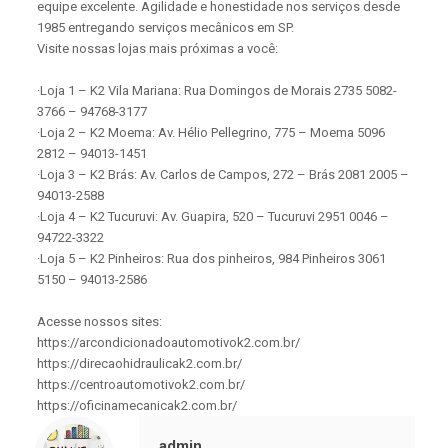
equipe excelente. Agilidade e honestidade nos serviços desde
1985 entregando serviços mecânicos em SP.
Visite nossas lojas mais próximas a você:
·Loja 1 – K2 Vila Mariana: Rua Domingos de Morais 2735 5082-
3766 – 94768-3177
·Loja 2 – K2 Moema: Av. Hélio Pellegrino, 775 – Moema 5096
2812 – 94013-1451
·Loja 3 – K2 Brás: Av. Carlos de Campos, 272 – Brás 2081 2005 –
94013-2588
·Loja 4 – K2 Tucuruvi: Av. Guapira, 520 – Tucuruvi 2951 0046 –
94722-3322
·Loja 5 – K2 Pinheiros: Rua dos pinheiros, 984 Pinheiros 3061
5150 – 94013-2586
Acesse nossos sites:
https://arcondicionadoautomotivok2.com.br/
https://direcaohidraulicak2.com.br/
https://centroautomotivok2.com.br/
https://oficinamecanicak2.com.br/
admin