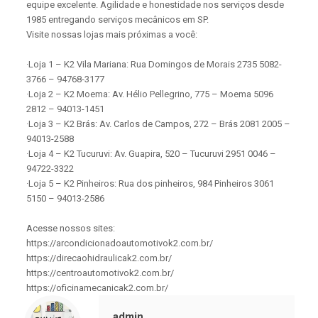
equipe excelente. Agilidade e honestidade nos serviços desde
1985 entregando serviços mecânicos em SP.
Visite nossas lojas mais próximas a você:
·Loja 1 – K2 Vila Mariana: Rua Domingos de Morais 2735 5082-
3766 – 94768-3177
·Loja 2 – K2 Moema: Av. Hélio Pellegrino, 775 – Moema 5096
2812 – 94013-1451
·Loja 3 – K2 Brás: Av. Carlos de Campos, 272 – Brás 2081 2005 –
94013-2588
·Loja 4 – K2 Tucuruvi: Av. Guapira, 520 – Tucuruvi 2951 0046 –
94722-3322
·Loja 5 – K2 Pinheiros: Rua dos pinheiros, 984 Pinheiros 3061
5150 – 94013-2586
Acesse nossos sites:
https://arcondicionadoautomotivok2.com.br/
https://direcaohidraulicak2.com.br/
https://centroautomotivok2.com.br/
https://oficinamecanicak2.com.br/
admin