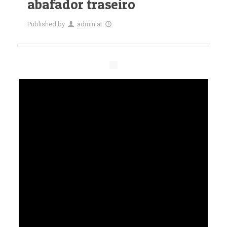
abafador traseiro
Published by
admin
at