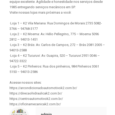
equipe excelente. Agilidade e honestidade nos serviços desde
1985 entregando serviços mecânicos em SP.
Visite nossas lojas mais próximas a você:
·Loja 1 – K2 Vila Mariana: Rua Domingos de Morais 2735 5082-
3766 – 94768-3177
·Loja 2 – K2 Moema: Av. Hélio Pellegrino, 775 – Moema 5096
2812 – 94013-1451
·Loja 3 – K2 Brás: Av. Carlos de Campos, 272 – Brás 2081 2005 –
94013-2588
·Loja 4 – K2 Tucuruvi: Av. Guapira, 520 – Tucuruvi 2951 0046 –
94722-3322
·Loja 5 – K2 Pinheiros: Rua dos pinheiros, 984 Pinheiros 3061
5150 – 94013-2586
Acesse nossos sites:
https://arcondicionadoautomotivok2.com.br/
https://direcaohidraulicak2.com.br/
https://centroautomotivok2.com.br/
https://oficinamecanicak2.com.br/
admin