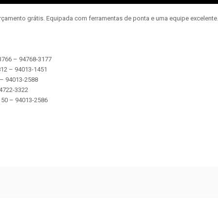
orçamento grátis. Equipada com ferramentas de ponta e uma equipe excelent
-3766 – 94768-3177
2812 – 94013-1451
5 – 94013-2588
 94722-3322
 5150 – 94013-2586