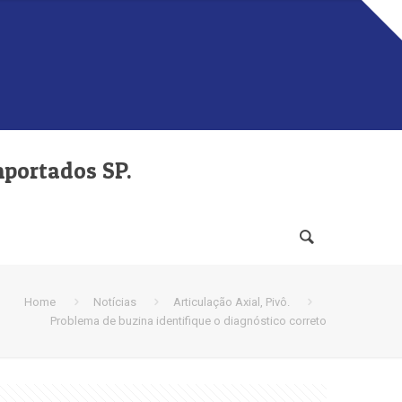
mportados SP.
Home
Notícias
Articulação Axial, Pivô.
Problema de buzina identifique o diagnóstico correto