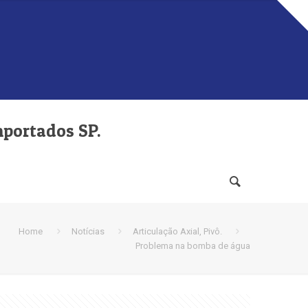
mportados SP.
Home
Notícias
Articulação Axial, Pivô.
Problema na bomba de água