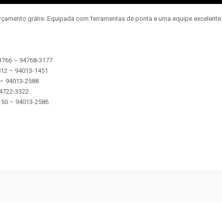
orçamento grátis. Equipada com ferramentas de ponta e uma equipe excelent
-3766 – 94768-3177
2812 – 94013-1451
5 – 94013-2588
 94722-3322
 5150 – 94013-2586