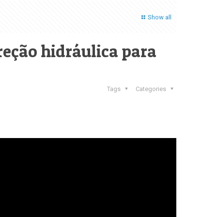
Show all
reção hidráulica para
Tags
Categories