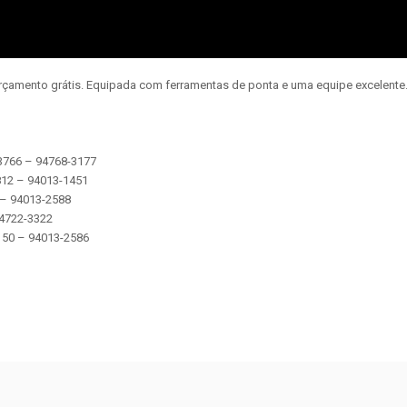
orçamento grátis. Equipada com ferramentas de ponta e uma equipe excelent
-3766 – 94768-3177
2812 – 94013-1451
5 – 94013-2588
 94722-3322
 5150 – 94013-2586