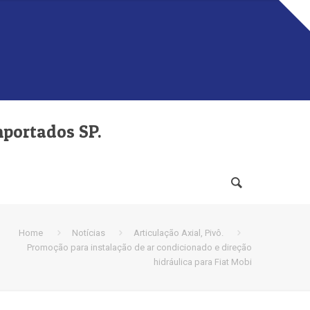
mportados SP.
Home
Notícias
Articulação Axial, Pivô.
Promoção para instalação de ar condicionado e direção
hidráulica para Fiat Mobi