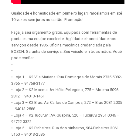
Qualidade e honestidade em primeiro lugar! Parcelamos em até
10 vezes sem juros no cartão. Promoção!
Faça já seu orçamento grátis. Equipada com ferramentas de
ponta e uma equipe excelente. Agilidade e honestidade nos
serviços desde 1985. Oficina mecânica credenciada pela
BOSCH. Garantia de serviços. Seu veículo em boas mãos. Você
pode confiar.
•
•
• Loja 1 – K2 Vila Mariana: Rua Domingos de Morais 2735 5082-
3766 – 94768-3177
• Loja 2 – K2 Moema: Av. Hélio Pellegrino, 775 – Moema 5096
2812 – 94013-1451
• Loja 3 – K2 Brás: Av. Carlos de Campos, 272 – Brás 2081 2005
– 94013-2588
• Loja 4 – K2 Tucuruvi: Av. Guapira, 520 – Tucuruvi 2951 0046 –
94722-3322
• Loja 5 – K2 Pinheiros: Rua dos pinheiros, 984 Pinheiros 3061
5150 – 94013-2586