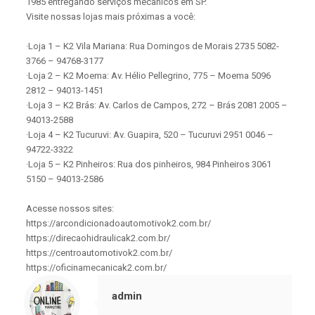
1985 entregando serviços mecânicos em SP.
Visite nossas lojas mais próximas a você:
·Loja 1 – K2 Vila Mariana: Rua Domingos de Morais 2735 5082-
3766 – 94768-3177
·Loja 2 – K2 Moema: Av. Hélio Pellegrino, 775 – Moema 5096
2812 – 94013-1451
·Loja 3 – K2 Brás: Av. Carlos de Campos, 272 – Brás 2081 2005 –
94013-2588
·Loja 4 – K2 Tucuruvi: Av. Guapira, 520 – Tucuruvi 2951 0046 –
94722-3322
·Loja 5 – K2 Pinheiros: Rua dos pinheiros, 984 Pinheiros 3061
5150 – 94013-2586
Acesse nossos sites:
https://arcondicionadoautomotivok2.com.br/
https://direcaohidraulicak2.com.br/
https://centroautomotivok2.com.br/
https://oficinamecanicak2.com.br/
admin