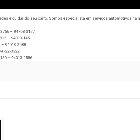
dades e cuidar do seu carro. Somos especialista em serviços automotivos há m
2-3766 – 94768-3177
2812 – 94013-1451
5 – 94013-2588
 94722-3322
 5150 – 94013-2586