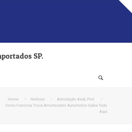
mportados SP.
Home
Notícias
Articulação Axial, Pivô.
Como Funciona Troca Amortecedor Automotivo Saiba Tudo
Aqui