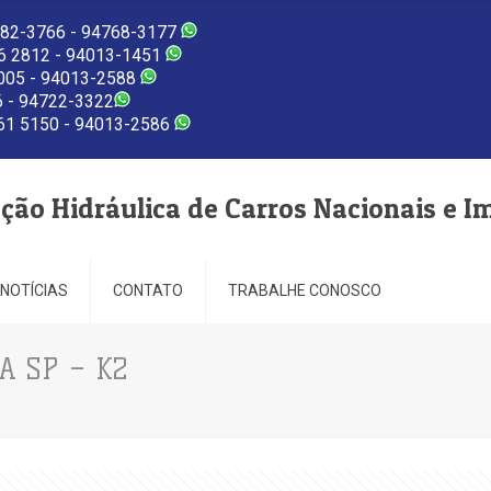
82-3766 - 94768-3177
 2812 - 94013-1451
005 - 94013-2588
 - 94722-3322
1 5150 - 94013-2586
eção Hidráulica de Carros Nacionais e I
NOTÍCIAS
CONTATO
TRABALHE CONOSCO
A SP – K2