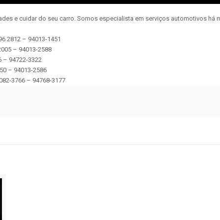
dades e cuidar do seu carro. Somos especialista em serviços automotivos há m
96 2812 – 94013-1451
 2005 – 94013-2588
46 – 94722-3322
5150 – 94013-2586
082-3766 – 94768-3177