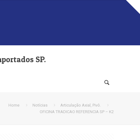
mportados SP.
Home
Notícias
Articulação Axial, Pivô.
OFICINA TRADICAO REFERENCIA SP – K2