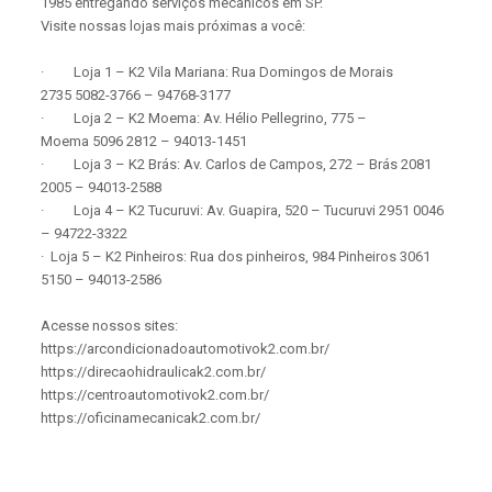
1985 entregando serviços mecânicos em SP.
Visite nossas lojas mais próximas a você:
· Loja 1 – K2 Vila Mariana: Rua Domingos de Morais
2735 5082-3766 – 94768-3177
· Loja 2 – K2 Moema: Av. Hélio Pellegrino, 775 –
Moema 5096 2812 – 94013-1451
· Loja 3 – K2 Brás: Av. Carlos de Campos, 272 – Brás 2081
2005 – 94013-2588
· Loja 4 – K2 Tucuruvi: Av. Guapira, 520 – Tucuruvi 2951 0046
– 94722-3322
· Loja 5 – K2 Pinheiros: Rua dos pinheiros, 984 Pinheiros 3061
5150 – 94013-2586
Acesse nossos sites:
https://arcondicionadoautomotivok2.com.br/
https://direcaohidraulicak2.com.br/
https://centroautomotivok2.com.br/
https://oficinamecanicak2.com.br/