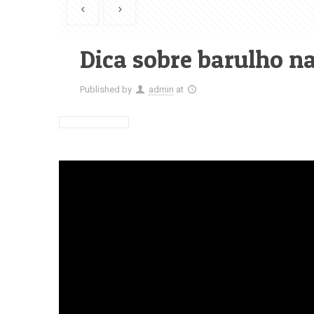
Dica sobre barulho n
Published by
admin
at