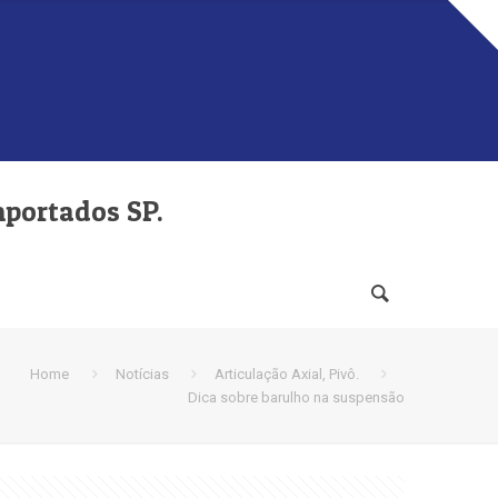
mportados SP.
Home
Notícias
Articulação Axial, Pivô.
Dica sobre barulho na suspensão