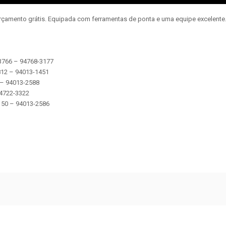
orçamento grátis. Equipada com ferramentas de ponta e uma equipe excelent
-3766 – 94768-3177
2812 – 94013-1451
5 – 94013-2588
 94722-3322
 5150 – 94013-2586