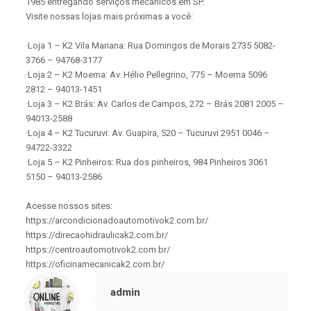
1985 entregando serviços mecânicos em SP.
Visite nossas lojas mais próximas a você:
·Loja 1 – K2 Vila Mariana: Rua Domingos de Morais 2735 5082-
3766 – 94768-3177
·Loja 2 – K2 Moema: Av. Hélio Pellegrino, 775 – Moema 5096
2812 – 94013-1451
·Loja 3 – K2 Brás: Av. Carlos de Campos, 272 – Brás 2081 2005 –
94013-2588
·Loja 4 – K2 Tucuruvi: Av. Guapira, 520 – Tucuruvi 2951 0046 –
94722-3322
·Loja 5 – K2 Pinheiros: Rua dos pinheiros, 984 Pinheiros 3061
5150 – 94013-2586
Acesse nossos sites:
https://arcondicionadoautomotivok2.com.br/
https://direcaohidraulicak2.com.br/
https://centroautomotivok2.com.br/
https://oficinamecanicak2.com.br/
admin