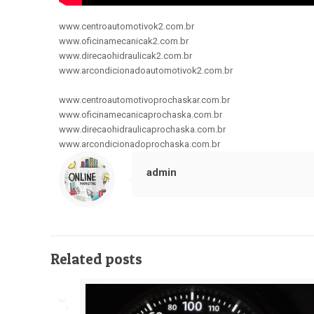
www.centroautomotivok2.com.br
www.oficinamecanicak2.com.br
www.direcaohidraulicak2.com.br
www.arcondicionadoautomotivok2.com.br
www.centroautomotivoprochaskar.com.br
www.oficinamecanicaprochaska.com.br
www.direcaohidraulicaprochaska.com.br
www.arcondicionadoprochaska.com.br
admin
Related posts