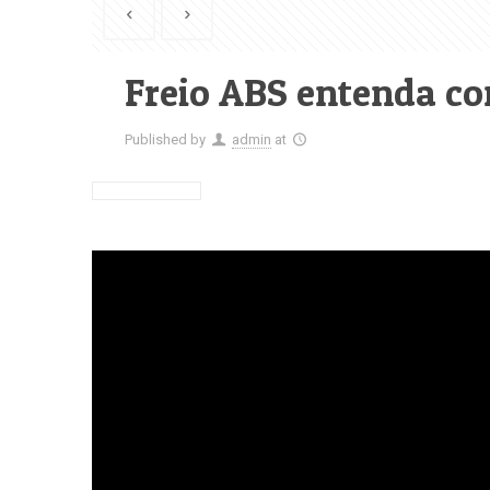
Freio ABS entenda c
Published by
admin
at