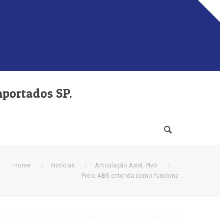
mportados SP.
Home
Notícias
Articulação Axial, Pivô.
Freio ABS entenda como funciona