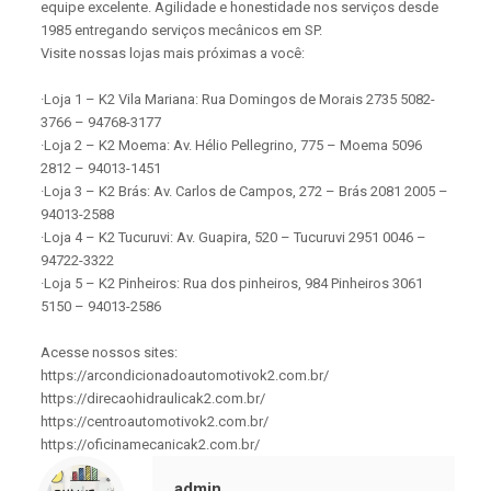
equipe excelente. Agilidade e honestidade nos serviços desde
1985 entregando serviços mecânicos em SP.
Visite nossas lojas mais próximas a você:
·Loja 1 – K2 Vila Mariana: Rua Domingos de Morais 2735 5082-
3766 – 94768-3177
·Loja 2 – K2 Moema: Av. Hélio Pellegrino, 775 – Moema 5096
2812 – 94013-1451
·Loja 3 – K2 Brás: Av. Carlos de Campos, 272 – Brás 2081 2005 –
94013-2588
·Loja 4 – K2 Tucuruvi: Av. Guapira, 520 – Tucuruvi 2951 0046 –
94722-3322
·Loja 5 – K2 Pinheiros: Rua dos pinheiros, 984 Pinheiros 3061
5150 – 94013-2586
Acesse nossos sites:
https://arcondicionadoautomotivok2.com.br/
https://direcaohidraulicak2.com.br/
https://centroautomotivok2.com.br/
https://oficinamecanicak2.com.br/
admin