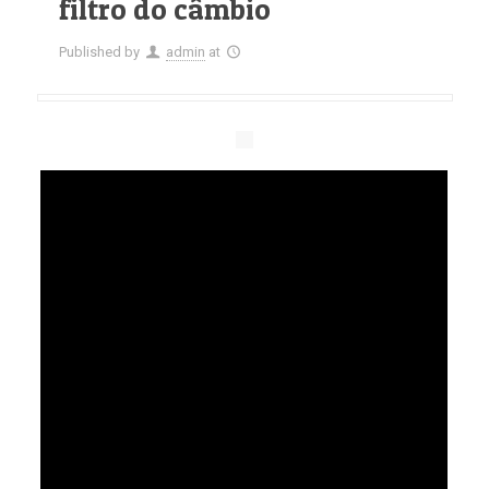
filtro do câmbio
Published by
admin
at