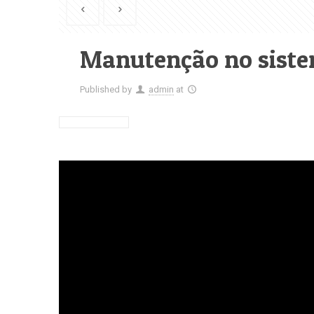
Manutenção no siste
Published by
admin
at