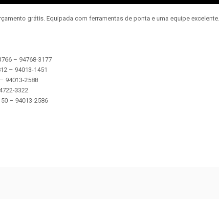
orçamento grátis. Equipada com ferramentas de ponta e uma equipe excelent
-3766 – 94768-3177
2812 – 94013-1451
5 – 94013-2588
 94722-3322
 5150 – 94013-2586