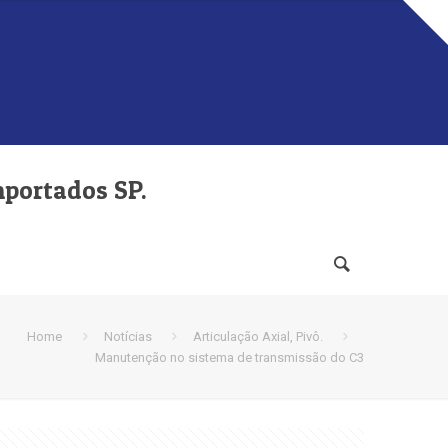
mportados SP.
Home
Notícias
Articulação Axial, Pivô.
Manutenção no sistema de transmissão do C3