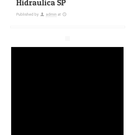
Hidraulica SP
Published by
admin
at