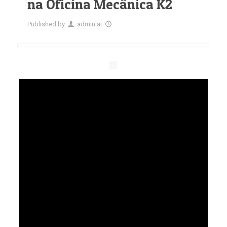
na Oficina Mecânica K2
Published by
admin
at