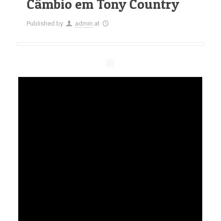
Câmbio em Tony Country
Published by
admin
at