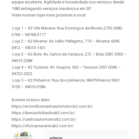
equipe excelente. Agilidade e honestidade nos serviços desde
1985 entregando serviços mecânicos em SP.
Visite nossas lojas mais próximas a você:
·Loja 1 – K2 Vila Mariana: Rua Domingos de Morais 2735 5082-
3766 – 94768-3177
·Loja 2 – K2 Moema: Av. Hélio Pellegrino, 775 – Moema 5096
2812 – 94013-1451
·Loja 3 – K2 Brás: Av. Carlos de Campos, 272 – Brás 2081 2005 –
94013-2588
·Loja 4 – K2 Tucuruvi: Av. Guapira, 520 – Tucuruvi 2951 0046 –
94722-3322
·Loja 5 – K2 Pinheiros: Rua dos pinheiros, 984 Pinheiros 3061
5150 – 94013-2586
Acesse nossos sites:
https://arcondicionadoautomotivok2.com.br/
https://direcaohidraulicak2.com.br/
https://centroautomotivok2.com.br/
https://oficinamecanicak2.com.br/
admin