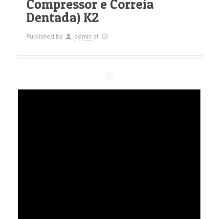
Compressor e Correia
Dentada) K2
Published by
admin
at