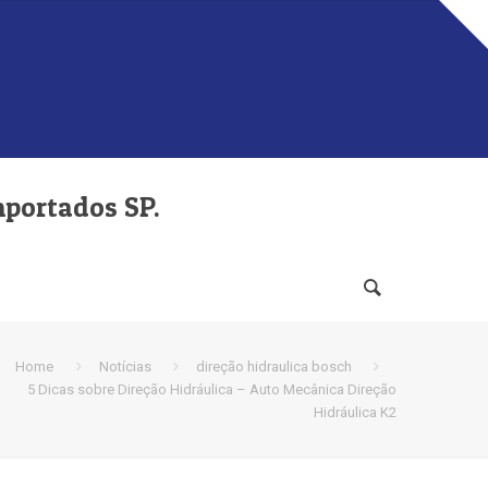
mportados SP.
Home
Notícias
direção hidraulica bosch
5 Dicas sobre Direção Hidráulica – Auto Mecânica Direção
Hidráulica K2