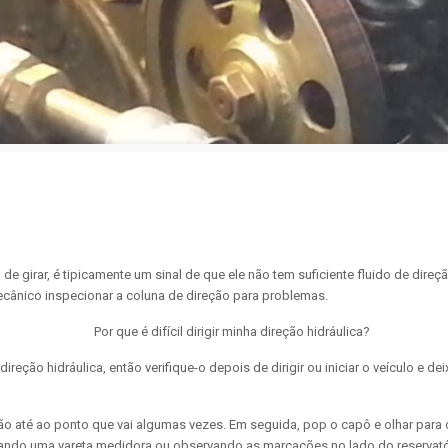
 de girar, é tipicamente um sinal de que ele não tem suficiente fluido de direç
ecânico inspecionar a coluna de direção para problemas.
 direção hidráulica, então verifique-o depois de dirigir ou iniciar o veículo e
ção até ao ponto que vai algumas vezes. Em seguida, pop o capô e olhar para o
usando uma vareta medidora ou observando as marcações no lado do reservató