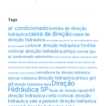
Tags
ar condicionado
bomba de direção
caixa de direção
hidráulica
caixa de
direção hidraulica
carro beberrao
carro clio
carro economico
carro
colocar direção hidraulica ford ka
Ka
carro toyota
colocar direção hidraulica preço
colocar gas
ar condicionado automotivo
como encontrar oficina mecanica
como
escolher oficina mecanica
conserta carro zonaleste
conserta carro zona leste
conserta carro zona oeste
consertar carro importado
consertar carros nacionais
cremalheira de direção hidráulica
consertar carro zonasul
direção hidraulica preço gol
direcao hidraulica
Direção
g4
direção hidráulica dura
Hidráulica SP
kit
fluido de direção
injeção
direção hidraulica celta colocar direção
hidraulica vale a pena
kit direção hidraulica