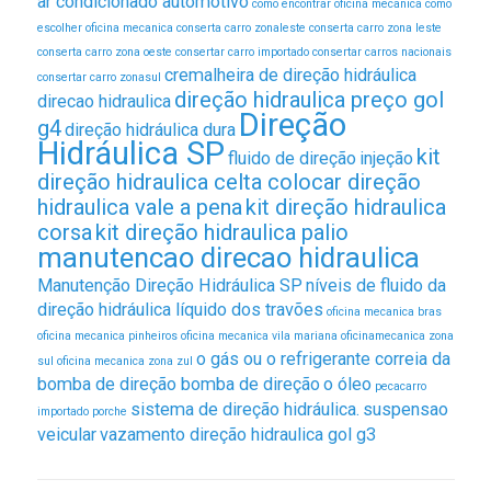
ar condicionado automotivo
como encontrar oficina mecanica
como
escolher oficina mecanica
conserta carro zonaleste
conserta carro zona leste
conserta carro zona oeste
consertar carro importado
consertar carros nacionais
cremalheira de direção hidráulica
consertar carro zonasul
direção hidraulica preço gol
direcao hidraulica
Direção
g4
direção hidráulica dura
Hidráulica SP
kit
fluido de direção
injeção
direção hidraulica celta colocar direção
hidraulica vale a pena
kit direção hidraulica
corsa
kit direção hidraulica palio
manutencao direcao hidraulica
Manutenção Direção Hidráulica SP
níveis de fluido da
direção hidráulica líquido dos travões
oficina mecanica bras
oficina mecanica pinheiros
oficina mecanica vila mariana
oficinamecanica zona
o gás ou o refrigerante correia da
sul
oficina mecanica zona zul
bomba de direção bomba de direção
o óleo
pecacarro
sistema de direção hidráulica.
suspensao
importado
porche
veicular
vazamento direção hidraulica gol g3